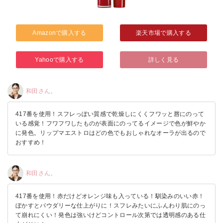
Amazonで購入する
楽天市場で購入する
Yahooで購入する
詳しく見る
和田さん。
417番を使用！スフレっぽい質感で乾燥しにくくフワッと唇にのって
いる感覚！フワフワしたものが表面にのってるイメージで色が鮮やか
に発色。リップマエストロはどの色でもおしゃれなオーラが出るので
おすすめ！
和田さん。
417番を使用！赤だけどオレンジ味も入っている！馴染みのいい赤！
ぼかすとパウダリーな仕上がりに！スフレみたいにふんわり肌にのっ
て崩れにくい！発色は強いけどコントロール次第では透明感のある仕