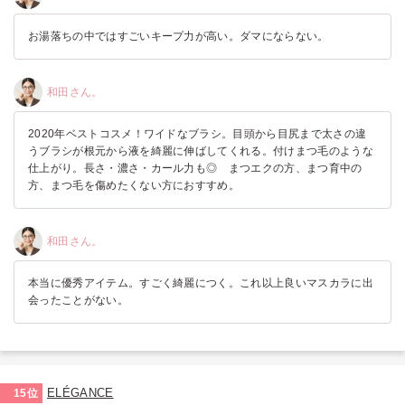
お湯落ちの中ではすごいキープ力が高い。ダマにならない。
和田さん。
2020年ベストコスメ！ワイドなブラシ。目頭から目尻まで太さの違
うブラシが根元から液を綺麗に伸ばしてくれる。付けまつ毛のような
仕上がり。長さ・濃さ・カール力も◎ まつエクの方、まつ育中の
方、まつ毛を傷めたくない方におすすめ。
和田さん。
本当に優秀アイテム。すごく綺麗につく。これ以上良いマスカラに出
会ったことがない。
ELÉGANCE
15位