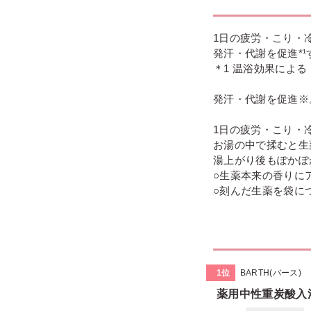
1日の疲労・こり・冷
発汗・代謝を促進*
＊1 温浴効果による
発汗・代謝を促進※
1日の疲労・こり・
お湯の中で揉むと生
湯上がり後もぽかぽ
○生薬本来の香りに
○刻んだ生薬を袋に
1位
BARTH(バース)
薬用中性重炭酸入