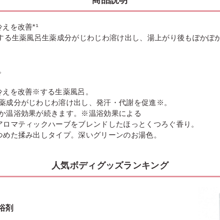
えを改善*¹
¹する生薬風呂生薬成分がじわじわ溶け出し、湯上がり後もぽかぽ
。
冷えを改善※する生薬風呂。
薬成分がじわじわ溶け出し、発汗・代謝を促進※。
か温浴効果が続きます。※温浴効果による
アロマティックハーブをブレンドしたほっとくつろぐ香り。
つめた揉み出しタイプ。深いグリーンのお湯色。
人気ボディグッズランキング
浴剤