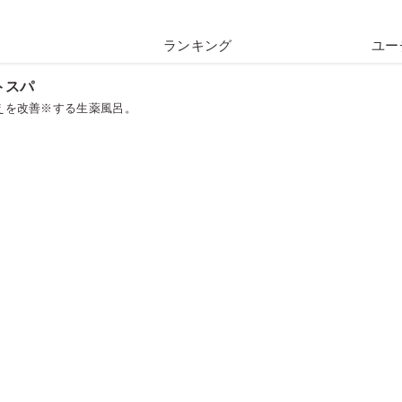
ランキング
ユー
トスパ
えを改善※する生薬風呂。