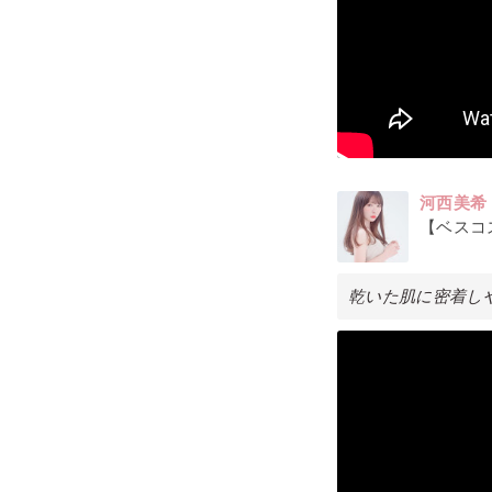
河西美希
【ベスコス
乾いた肌に密着し