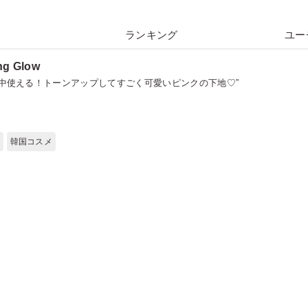
ランキング
ユー
ng Glow
年中使える！トーンアップしてすごく可愛いピンクの下地♡”
韓国コスメ