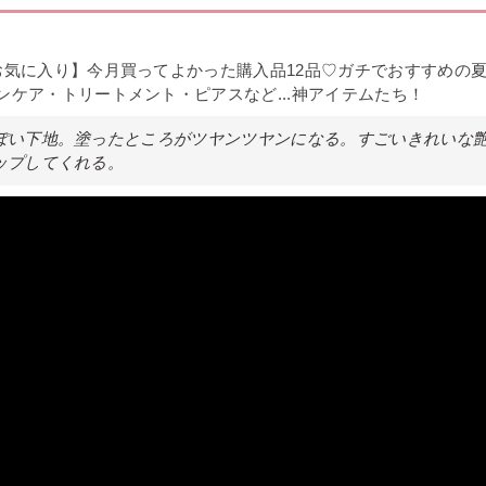
お気に入り】今月買ってよかった購入品12品♡ガチでおすすめの
ンケア・トリートメント・ピアスなど...神アイテムたち！
ぽい下地。塗ったところがツヤンツヤンになる。すごいきれいな
ップしてくれる。