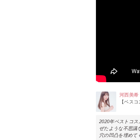
河西美希
【ベスコ
2020年ベスト
ぜたような不思議
穴の凹凸を埋めて