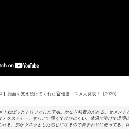
ス】顔面を支え続けてくれた🏆優勝コスメ大発表！【2020】
コスメ！ねばっとトロッとした下地。かなり粘着力がある。セメント
なテクスチャー。すっごい固くて伸びにくい。体温で溶けて透明
くれる。肌がツルッとした感じになるので鼻まわりに使ってる。