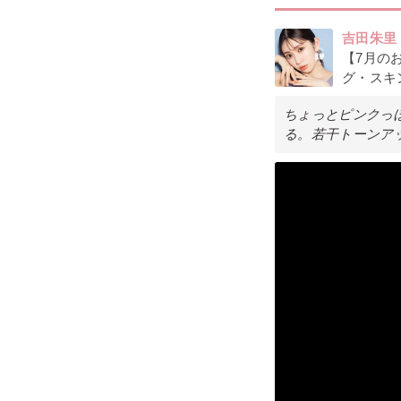
吉田朱里
【7月の
グ・スキ
ちょっとピンクっ
る。若干トーンア