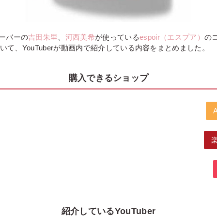
ーバーの
吉田朱里
、
河西美希
が使っている
espoir（エスプア）
のコ
w」について、YouTuberが動画内で紹介している内容をまとめました。
購入できるショップ
紹介しているYouTuber