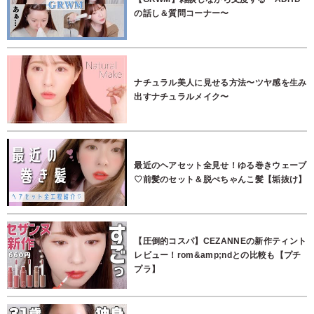
の話し＆質問コーナー〜
ナチュラル美人に見せる方法〜ツヤ感を生み
出すナチュラルメイク〜
最近のヘアセット全見せ！ゆる巻きウェーブ
♡前髪のセット＆脱ぺちゃんこ髪【垢抜け】
【圧倒的コスパ】CEZANNEの新作ティント
レビュー！rom&amp;ndとの比較も【プチ
プラ】