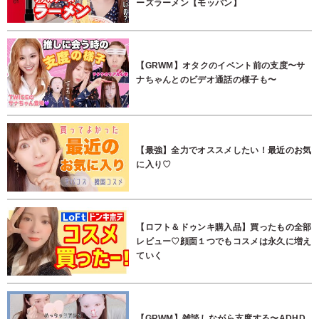
ーズラーメン【モッパン】
【GRWM】オタクのイベント前の支度〜サ
ナちゃんとのビデオ通話の様子も〜
【最強】全力でオススメしたい！最近のお気
に入り♡
【ロフト＆ドゥンキ購入品】買ったもの全部
レビュー♡顔面１つでもコスメは永久に増え
ていく
【GRWM】雑談しながら支度する〜ADHD