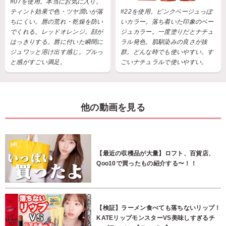
#07を使用。本当にお気に入り。
ティント効果で色・ツヤ潤いが落
#22を使用。ピンクベージュっぽ
ちにくい。唇の荒れ・乾燥を防い
いカラー。落ち着いた印象のベー
でくれる。レッドオレンジ。顔が
ジュカラー。一度塗りだとナチュ
はっきりする。唇に付いた瞬間に
ラル発色。肌馴染みの良さが抜
ジュワッと溶け出す感じ。プルっ
群。どんな時でも使いやすい。す
と感がすごい満足。
ごいナチュラルで使いやすい。
他の動画を見る
【最近の収穫品が大量】ロフト、百貨店、
Qoo10で買ったもの紹介する〜！！
【検証】ラーメン食べても落ちないリップ！
KATEリップモンスターVS美味しすぎるチ