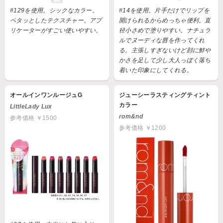
#129を使用。シックなカラー。
#14を使用。片手だけでリップを
ペタッとしたテクスチャー。アプ
開けられるからめっちゃ便利。直
リケーターがすごい使いやすい。
径小さめで塗りやすい。ナチュラ
ルでヌーディな唇を作ってくれ
る。主張しすぎないけど顔に鮮や
かさを足して少し大人っぽく落ち
着いた印象にしてくれる。
オールインワンルージュG
ジューシーラスティングティント
カラー
LittleLady Lux
rom&nd
参考価格 ￥1500
参考価格 ￥1200