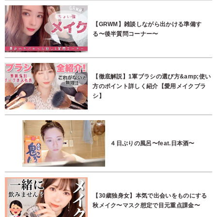
【GRWM】雑談しながら出かける準備す
る〜後半質問コーナー〜
【徹底解説】1軍ブラシの選び方&amp;使い
方のポイント詳しく紹介【愛用メイクブラ
シ】
４日ぶりの風呂〜feat.日本酒〜
【30歳独身女】本気で出会いをものにする
秋メイク〜マスク想定で目元重点課金〜