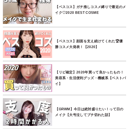
【ベスコス】ガチ推しコスメ縛りで最近のメ
イク♡2020 BEST COSME
【ベスコス】顔面を支え続けてくれた🏆優
勝コスメ大発表！【2020】
【リピ確定】2020年買って良かったもの！
美容系・生活便利グッズ・機械系【ベストバ
イ】
【GRWM】今日は絶対盛りたい！って日の
メイク【大号泣してブチ切れた話】