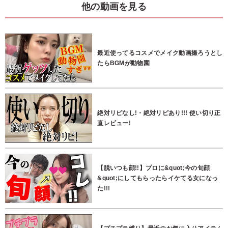
他の動画を見る
最近使ってるコスメでメイク動画撮ろうとし
たらBGMが動物園
絶対リピなし!・絶対リピあり!!! 使い切り正
直レビュー!
【脱いつも顔!!】プロに&quot;今の旬顔
&quot;にしてもらったらイケてる女になっ
た!!!