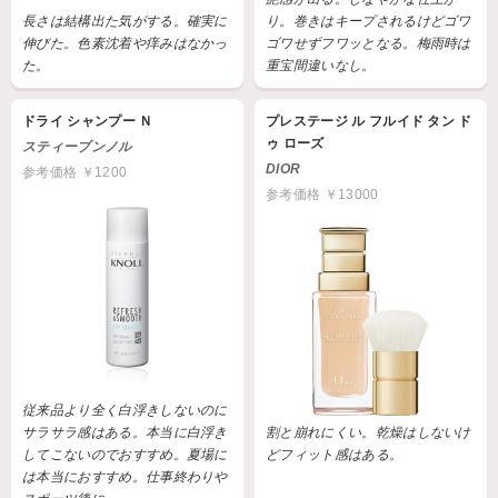
長さは結構出た気がする。確実に
り。巻きはキープされるけどゴワ
伸びた。色素沈着や痒みはなかっ
ゴワせずフワッとなる。梅雨時は
た。
重宝間違いなし。
ドライ シャンプー Ｎ
プレステージ ル フルイド タン ド
ゥ ローズ
スティーブンノル
DIOR
参考価格 ￥1200
参考価格 ￥13000
従来品より全く白浮きしないのに
サラサラ感はある。本当に白浮き
割と崩れにくい。乾燥はしないけ
してこないのでおすすめ。夏場に
どフィット感はある。
は本当におすすめ。仕事終わりや