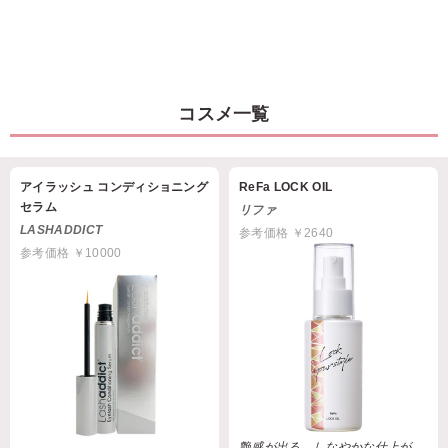
コスメ一覧
アイラッシュ コンディショニング
ReFa LOCK OIL
セラム
リファ
LASHADDICT
参考価格 ￥2640
参考価格 ￥10000
艶感が出る。しなやかな仕上が