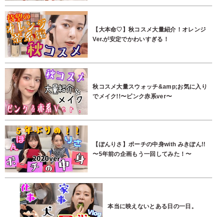
【大本命♡】秋コスメ大量紹介！オレンジ
Ver.が安定でかわいすぎる！
秋コスメ大量スウォッチ&amp;お気に入り
でメイク!!〜ピンク赤系ver〜
【ぽんりさ】ポーチの中身with みきぽん!!
〜5年前の企画もう一回してみた！〜
本当に映えないとある日の一日。