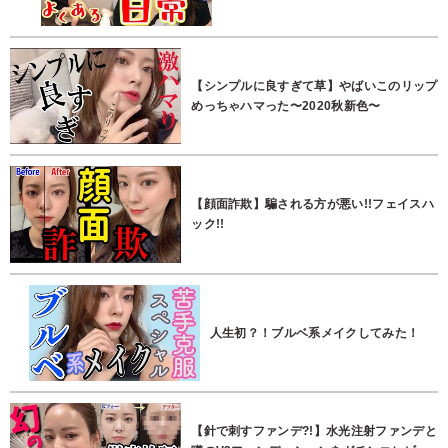
【シンプルに良すぎて草】やばいこのリップ
めっちゃハマった〜2020秋新色〜
【顔面詐欺】騙される方が悪い!!フェイスハ
ック!!
人生初？！ブルベ系メイクしてみた！
【針で刺すファンデ?!】水光注射ファンデと