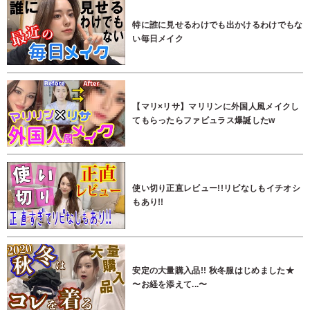
特に誰に見せるわけでも出かけるわけでもな
い毎日メイク
【マリ×リサ】マリリンに外国人風メイクし
てもらったらファビュラス爆誕したw
使い切り正直レビュー!!リピなしもイチオシ
もあり!!
安定の大量購入品!! 秋冬服はじめました★
〜お経を添えて...〜