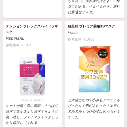
ちゃ良い。美容液だけどすごい保
湿力がある。ベタベタせず。旅行
に最適なサイズ。
テンションフレックスハイドラマ
肌美精 プレミア薬用3Dマスク
スク
kracie
MEDIHEAL
参考価格 ￥1000
参考価格 ￥1320
立体構造なので小鼻もアゴの下も
シートが厚く肌に密着。さっぱり
ぴったりで形がよかった！本当に
過ぎずヌルヌルし過ぎずちょうど
ヌルヌル！つけ心地はめっちゃよ
良い感じ。フェイスラインましっ
かった。
かり保湿してくれる。