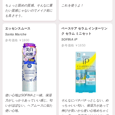
ちょっと固めの質感。そんなに重
これを使うよ！
たい質感じゃないのでメイク前に
も良さそう。
エッセンスムース
ベースケア セラム インターリン
ク セラム ミニセット
Santa Marche
SOFINA iP
参考価格 ￥1800
参考価格 ￥1650
使い心地はSOFINAと一緒。保湿
力がしっかりあっていい感じ。匂
そんなにパチパチっとしない。め
いがほぼない。ヘアムースに似た
っちゃいい匂い。保湿力があって
使い心地。
伸びが良いから使い心地めちゃく