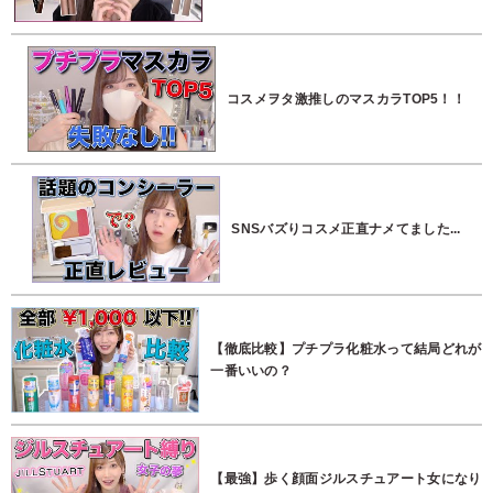
コスメヲタ激推しのマスカラTOP5！！
SNSバズりコスメ正直ナメてました...
【徹底比較】プチプラ化粧水って結局どれが
一番いいの？
【最強】歩く顔面ジルスチュアート女になり