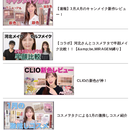
【速報】3月,4月のキャンメイク新作レビュ
ー！
【コラボ】河北さんとコスメヲタで半顔メイ
ク比較！！【&amp;be,MIRAGEM縛り】
CLIOの新色が神！
コスメヲタクによる1月の激推しコスメ紹介