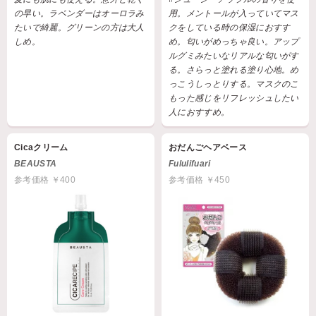
の早い。ラベンダーはオーロラみ
用。メントールが入っていてマス
たいで綺麗。グリーンの方は大人
クをしている時の保湿におすす
しめ。
め。匂いがめっちゃ良い。アップ
ルグミみたいなリアルな匂いがす
る。さらっと塗れる塗り心地。め
っこうしっとりする。マスクのこ
もった感じをリフレッシュしたい
人におすすめ。
Cicaクリーム
おだんごヘアベース
BEAUSTA
Fululifuari
参考価格 ￥400
参考価格 ￥450