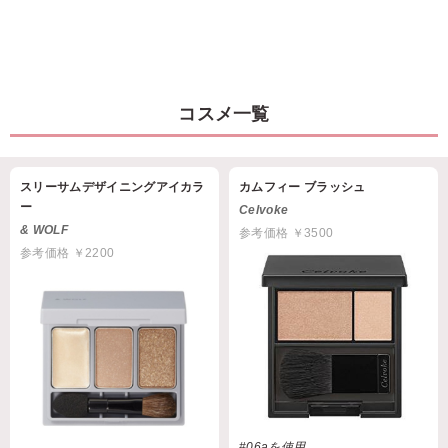
コスメ一覧
スリーサムデザイニングアイカラ
カムフィー ブラッシュ
ー
Celvoke
& WOLF
参考価格 ￥3500
参考価格 ￥2200
#06aを使用。