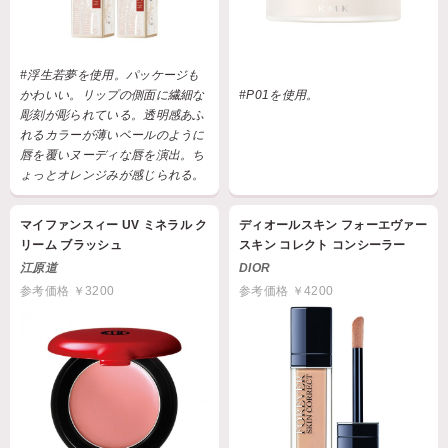
#浮生若夢を使用。パッケージも
かわいい。リップの側面に繊細な
#P01を使用。
彫刻が彫られている。透明感あふ
れるカラーが薄いベールのように
唇を覆いヌーディな唇を演出。ち
ょっとオレンジみが感じられる。
マイファンスィー UV ミネラル ク
ディオールスキン フォーエヴァー
リーム ブラッシュ
スキン コレクト コンシーラー
江原道
DIOR
参考価格 ￥3200
参考価格 ￥4200