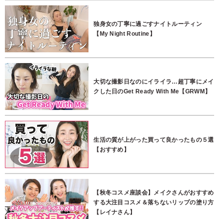
独身女の丁寧に過ごすナイトルーティン
【My Night Routine】
大切な撮影日なのにイライラ…超丁寧にメイ
クした日のGet Ready With Me【GRWM】
生活の質が上がった買って良かったもの５選
【おすすめ】
【秋冬コスメ座談会】メイクさんがおすすめ
する大注目コスメ＆落ちないリップの塗り方
【レイナさん】