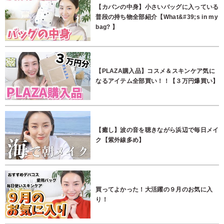
【カバンの中身】小さいバッグに入っている
普段の持ち物全部紹介【What&#39;s in my
bag? 】
【PLAZA購入品】コスメ＆スキンケア気に
なるアイテム全部買い！！【３万円爆買い】
【癒し】波の音を聴きながら浜辺で毎日メイ
ク【紫外線多め】
買ってよかった！大活躍の９月のお気に入
り！