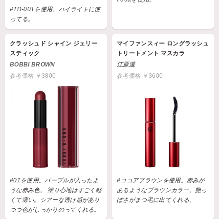
#TD-001を使用。ハイライトに使
ってる。
クラッシュド シャイン ジェリー
マイファンスィー ロングラッシュ
スティック
トリートメント マスカラ
BOBBI BROWN
江原道
参考価格 ￥3800
参考価格 ￥3600
#01を使用。パープルが入ったよ
#ココアブラウンを使用。赤みが
うな赤み色。 塗り心地はすごく軽
あるようなブラウンカラー。艶っ
くて薄い。シアーな透け感があり
ぽさがまつ毛に出てくれる。
つつ色がしっかりのってくれる。