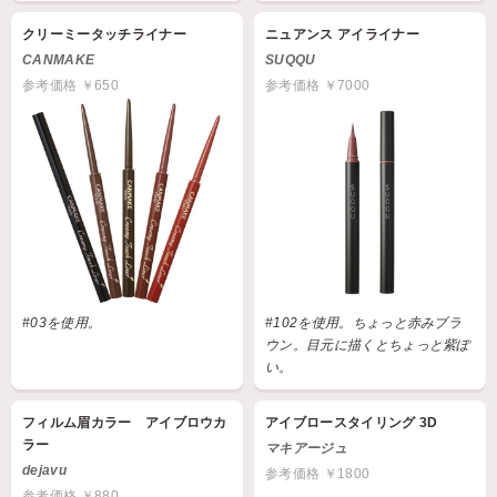
クリーミータッチライナー
ニュアンス アイライナー
CANMAKE
SUQQU
参考価格 ￥650
参考価格 ￥7000
#03を使用。
#102を使用。ちょっと赤みブラ
ウン。目元に描くとちょっと紫ぽ
い。
フィルム眉カラー アイブロウカ
アイブロースタイリング 3D
ラー
マキアージュ
dejavu
参考価格 ￥1800
参考価格 ￥880