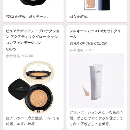
#202を使用。練りチーク。
#1Nを使用。
ピュアラディアントプロテクショ
シルキースムースUVカットクリ
ン アクアティックグロー クッシ
ーム
ョンファンデーション
STAR OF THE COLOR
NARS
参考価格 ￥3800
参考価格 ￥4700
ファンデーションみたいな色の下
程よいカバー力と艶感。ヨレても
地。塗るだけでくすみを飛ばして
綺麗。本当に綺麗。
くれて下地としても優秀。