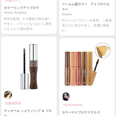
水越みさと
フィルム眉カラー アイブロウカ
カラーリングアイブロウ
ラー
Heavy Rotation
dejavu
#06を使用。どの髪色の時も使い
#ウォームブラウンを使用。一番眉
やすい。パリッとならないし眉毛
毛だけに色がのるし、綺麗に馴染
にちゃんと色が塗る...
む。
佐藤優里亜
nanachannel
ディオール ショウ パンプ ＆ ブロ
カラーマイブロウマスカラ