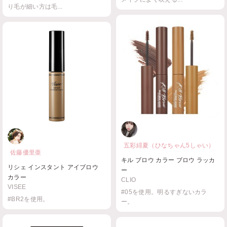
り毛が細い方は毛...
五彩緋夏（ひなちゃん5しゃい）
佐藤優里亜
キル ブロウ カラー ブロウ ラッカ
リシェ インスタント アイブロウ
ー
カラー
CLIO
VISEE
#05を使用。明るすぎないカラ
#BR2を使用。
ー。