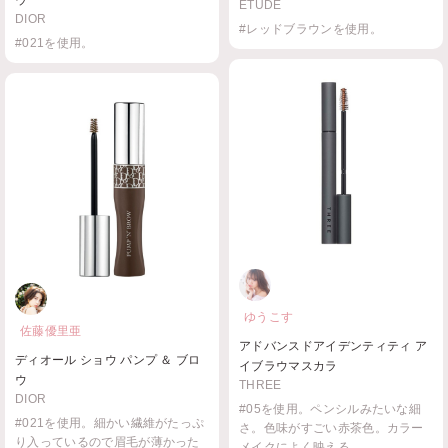
ウ
ETUDE
DIOR
#レッドブラウンを使用。
#021を使用。
ゆうこす
佐藤優里亜
アドバンスドアイデンティティ ア
ディオール ショウ パンプ ＆ ブロ
イブラウマスカラ
ウ
THREE
DIOR
#05を使用。ペンシルみたいな細
#021を使用。細かい繊維がたっぷ
さ。色味がすごい赤茶色。カラー
り入っているので眉毛が薄かった
メイクによく映える...