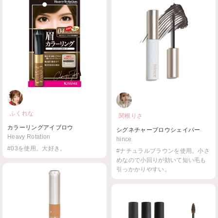
ふくれな
関根りさ
カラーリングアイブロウ
シグネチャーブロウシェイパー
Heavy Rotation
hince
#03を使用。大好き。
#ナチュラルブラウンを使用。小さ
めなので小回りが効いて短い毛も
引っかかりやすい。