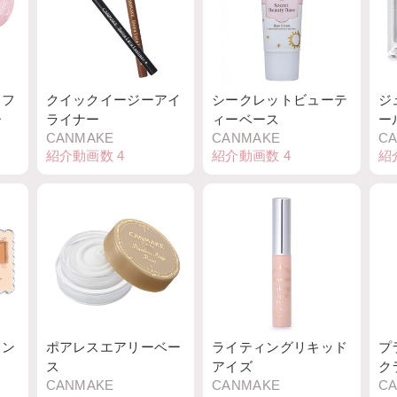
トフ
クイックイージーアイ
シークレットビューテ
ジ
ー
ライナー
ィーベース
ー
CANMAKE
CANMAKE
C
紹介動画数
4
紹介動画数
4
紹
コン
ポアレスエアリーベー
ライティングリキッド
フ
ス
アイズ
ク
CANMAKE
CANMAKE
C