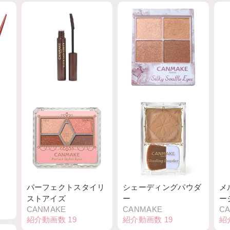
ライ
クイックラッシュカー
シルキースフレアイズ
グ
CANMAKE
ラー
ス
紹介動画数
25
CANMAKE
C
紹介動画数
71
紹
ウ
パーフェクトスタイリ
シェーディングパウダ
メ
ストアイズ
ー
ー
CANMAKE
CANMAKE
C
紹介動画数
19
紹介動画数
19
紹