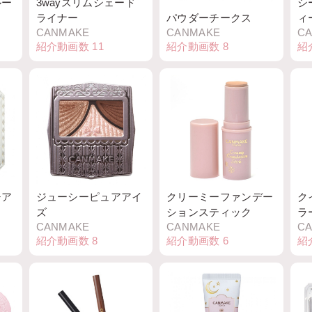
ルー
3wayスリムシェード
シ
ライナー
パウダーチークス
ィ
CANMAKE
CANMAKE
C
紹介動画数
11
紹介動画数
8
紹
チア
ジューシーピュアアイ
クリーミーファンデー
ク
ズ
ションスティック
ラ
CANMAKE
CANMAKE
C
紹介動画数
8
紹介動画数
6
紹