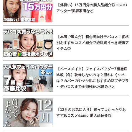
【爆買い】15万円分の購入品紹介◎コスメ/
アウター/美容家電など
【本気で選んだ】初心者向けデパコス！価格
別おすすめコスメ紹介♡絶対買うべき厳選ア
イテム◎
【ベースメイク】フェイスパウダー7種徹底
比較【冬】乾燥しないのは？崩れにくいの
は？カバー力やツヤ肌におすすめ◎プチプラ
～デパコスまで全部検証/水越みさと
【12月のお気に入り】買ってよかった♡お
すすめコスメ&amp;購入品紹介◎