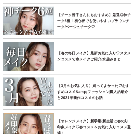
【チーク苦手さんにもおすすめ】厳選◎神チ
ーク6種！初心者でも使いやすいブラウンチ
ーク/ベージュチーク♡
【春の毎日メイク】最新お気に入り♡スタメ
ンコスメで春メイクご紹介/水越みさと
【3月のお気に入り】買ってよかった♡おす
すめコスメ&amp;ファッション購入品紹介
と2021年新作コスメのお話
【オレンジメイク】新学期/新生活に春の好
印象メイク♡春コスメ＆お気に入りコスメ登
場！