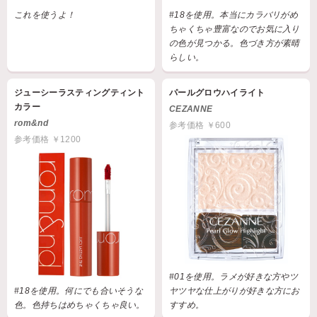
これを使うよ！
#18を使用。本当にカラバリがめ
ちゃくちゃ豊富なのでお気に入り
の色が見つかる。色づき方が素晴
らしい。
ジューシーラスティングティント
パールグロウハイライト
カラー
CEZANNE
rom&nd
参考価格 ￥600
参考価格 ￥1200
#01を使用。ラメが好きな方やツ
#18を使用。何にでも合いそうな
ヤツヤな仕上がりが好きな方にお
色。色持ちはめちゃくちゃ良い。
すすめ。