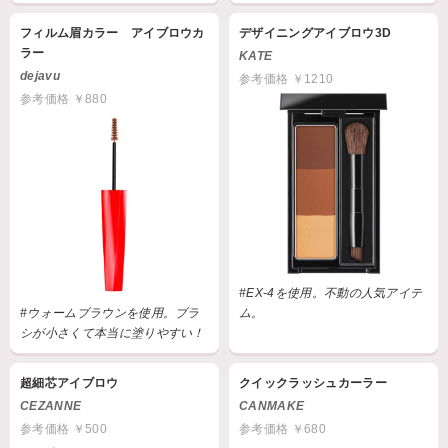
フィルム眉カラー アイブロウカ
デザイニングアイブロウ3D
ラー
KATE
dejavu
参考価格 ￥1210
参考価格 ￥880
#EX-4を使用。不動の人気アイテ
#ウォームブラウンを使用。ブラ
ム。
シが小さくて本当に塗りやすい！
超細芯アイブロウ
クイックラッシュカーラー
CEZANNE
CANMAKE
参考価格 ￥500
参考価格 ￥680