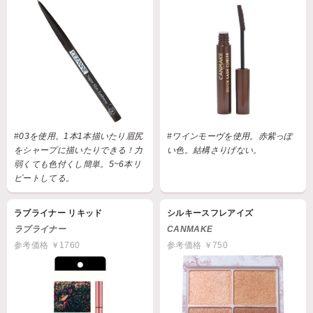
#03を使用。1本1本描いたり眉尻
#ワインモーヴを使用。赤紫っぽ
をシャープに描いたりできる！力
い色。結構さりげない。
弱くても色付くし簡単。5~6本リ
ピートしてる。
ラブライナー リキッド
シルキースフレアイズ
ラブライナー
CANMAKE
参考価格 ￥1760
参考価格 ￥750