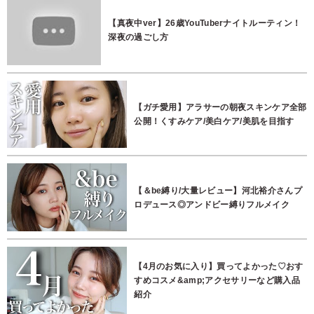
【真夜中ver】26歳YouTuberナイトルーティン！
深夜の過ごし方
【ガチ愛用】アラサーの朝夜スキンケア全部
公開！くすみケア/美白ケア/美肌を目指す
【＆be縛り/大量レビュー】河北裕介さんプ
ロデュース◎アンドビー縛りフルメイク
【4月のお気に入り】買ってよかった♡おす
すめコスメ&amp;アクセサリーなど購入品
紹介