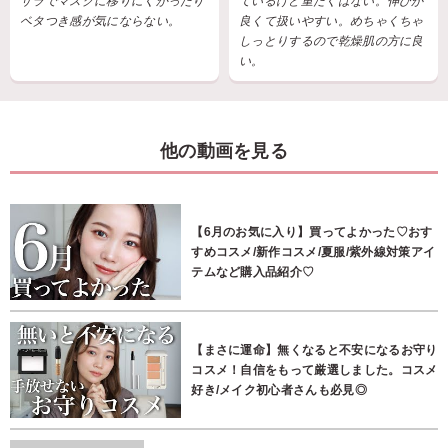
サラでマスクに移りにくかったり
ているけど重たくはない。伸びが
ベタつき感が気にならない。
良くて扱いやすい。めちゃくちゃ
しっとりするので乾燥肌の方に良
い。
他の動画を見る
【6月のお気に入り】買ってよかった♡おす
すめコスメ/新作コスメ/夏服/紫外線対策アイ
テムなど購入品紹介♡
【まさに運命】無くなると不安になるお守り
コスメ！自信をもって厳選しました。コスメ
好き/メイク初心者さんも必見◎