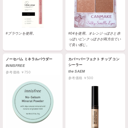
#ブラウンを使用。
#04を使用。オレンジっぽさと赤
っぽいピンクっぽさが両方出てい
て良い感じ。
ノーセバム ミネラルパウダー
カバーパーフェクト チップ コン
シーラー
INNISFREE
the SAEM
参考価格 ￥750
参考価格 ￥500