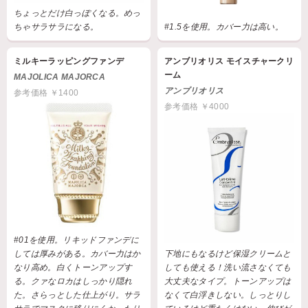
ちょっとだけ白っぽくなる。めっ
ちゃサラサラになる。
#1.5を使用。カバー力は高い。
ミルキーラッピングファンデ
アンブリオリス モイスチャークリ
ーム
MAJOLICA MAJORCA
アンブリオリス
参考価格 ￥1400
参考価格 ￥4000
#01を使用。リキッドファンデに
しては厚みがある。カバー力はか
下地にもなるけど保湿クリームと
なり高め。白くトーンアップす
しても使える！洗い流さなくても
る。クァなロカはしっかり隠れ
大丈夫なタイプ。トーンアップは
た。さらっとした仕上がり。サラ
なくて白浮きしない。しっとりし