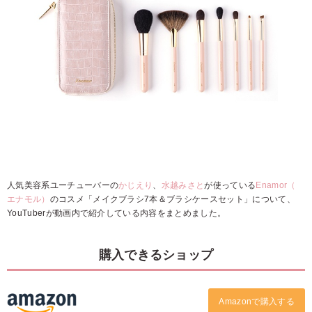
人気美容系ユーチューバーの
かじえり
、
水越みさと
が使っている
Enamor（
エナモル）
のコスメ「メイクブラシ7本＆ブラシケースセット」について、
YouTuberが動画内で紹介している内容をまとめました。
購入できるショップ
Amazonで購入する