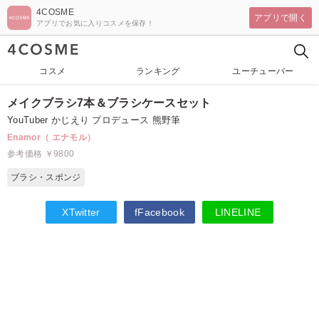
4COSME
アプリで開く
アプリでお気に入りコスメを保存！
コスメ
ランキング
ユーチューバー
メイクブラシ7本＆ブラシケースセット
YouTuber かじえり プロデュース 熊野筆
Enamor（ エナモル）
参考価格 ￥9800
ブラシ・スポンジ
X
Twitter
f
Facebook
LINE
LINE