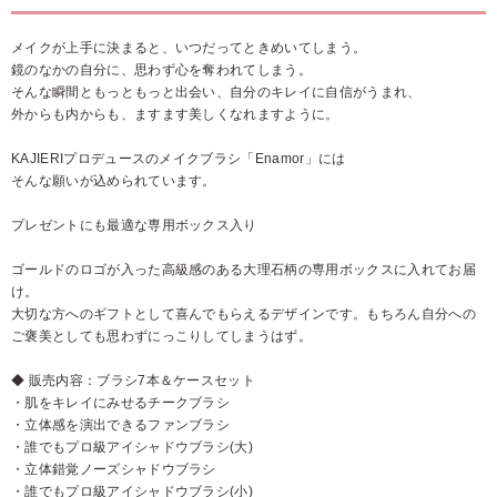
メイクが上手に決まると、いつだってときめいてしまう。
鏡のなかの自分に、思わず心を奪われてしまう。
そんな瞬間ともっともっと出会い、自分のキレイに自信がうまれ、
外からも内からも、ますます美しくなれますように。
KAJIERIプロデュースのメイクブラシ「Enamor」には
そんな願いが込められています。
プレゼントにも最適な専用ボックス入り
ゴールドのロゴが入った高級感のある大理石柄の専用ボックスに入れてお届
け。
大切な方へのギフトとして喜んでもらえるデザインです。もちろん自分への
ご褒美としても思わずにっこりしてしまうはず。
◆ 販売内容：ブラシ7本＆ケースセット
・肌をキレイにみせるチークブラシ
・立体感を演出できるファンブラシ
・誰でもプロ級アイシャドウブラシ(大)
・立体錯覚ノーズシャドウブラシ
・誰でもプロ級アイシャドウブラシ(小)