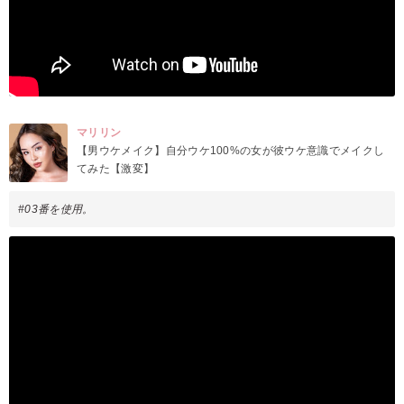
マリリン
【男ウケメイク】自分ウケ100%の女が彼ウケ意識でメイクし
てみた【激変】
#03番を使用。