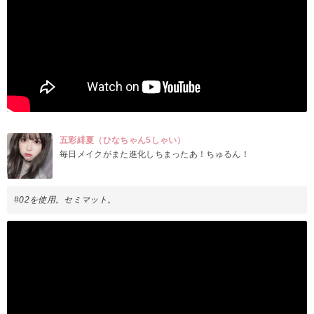
五彩緋夏（ひなちゃん5しゃい）
毎日メイクがまた進化しちまったあ！ちゅるん！
#02を使用。セミマット。