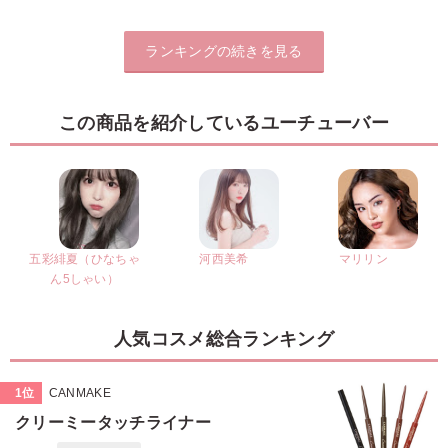
ランキングの続きを見る
この商品を紹介しているユーチューバー
五彩緋夏（ひなちゃ
河西美希
マリリン
ん5しゃい）
人気コスメ総合ランキング
1位
CANMAKE
クリーミータッチライナー