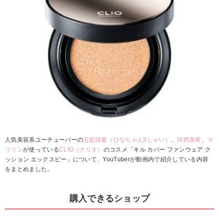
人気美容系ユーチューバーの
五彩緋夏（ひなちゃん5しゃい）
、
河西美希
、
マ
リリン
が使っている
CLIO（クリオ）
のコスメ「キル カバー ファンウェア ク
ッション エックスピー」について、YouTuberが動画内で紹介している内容
をまとめました。
購入できるショップ