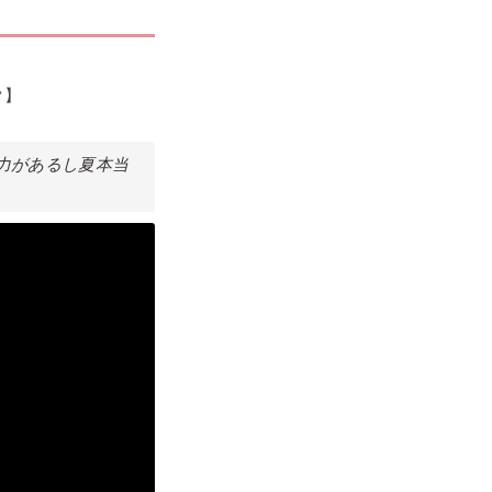
ク】
ー力があるし夏本当