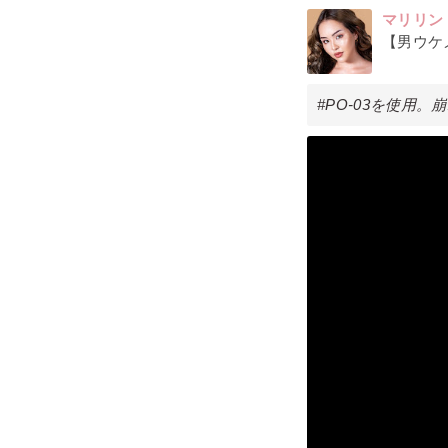
マリリン
【男ウケ
#PO-03を使用