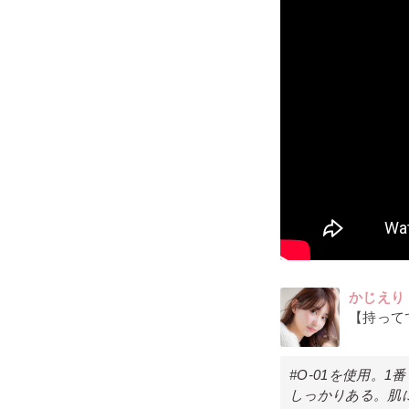
かじえり
【持って
#O-01を使用。
しっかりある。肌