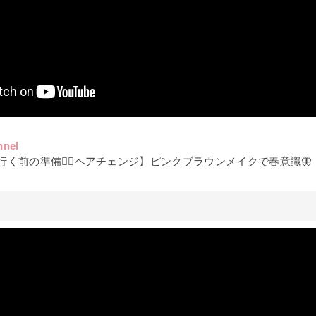
nnel
行く前の準備💇‍♀️ヘアチェンジ】ピンクブラウンメイクで春意識🦋