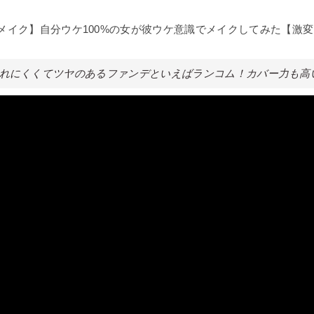
メイク】自分ウケ100%の女が彼ウケ意識でメイクしてみた【激変
。崩れにくくてツヤのあるファンデといえばランコム！カバー力も高