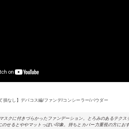
て損なし】デパコス編/ファンデ/コンシーラー/パウダー
1番マスクに付きづらかったファンデーション。とろみのあるテク
にのせるとややマットっぽい印象。持ちとカバー力重視の方にお