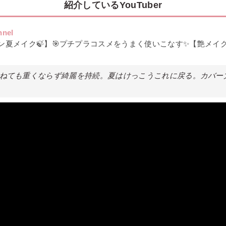
紹介しているYouTuber
nnel
ン夏メイク🍃】🎯プチプラコスメをうまく使いこなす✨【艶メイ
。重ねても重くならず綺麗を持続。夏はけっこうこれに戻る。カバ