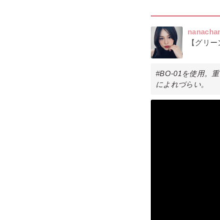
nanacha
【グリー
#BO-01を使用
によれづらい。