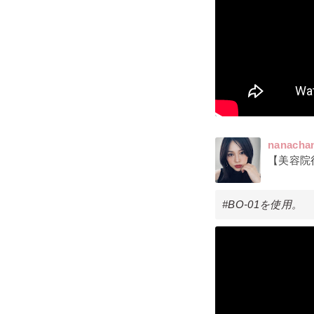
nanacha
【美容院
#BO-01を使用。